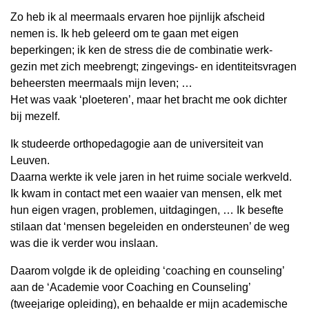
Stresscoaching
Zo heb ik al meermaals ervaren hoe pijnlijk afscheid
EFT
nemen is. Ik heb geleerd om te gaan met eigen
Mindfulness
beperkingen; ik ken de stress die de combinatie werk-
Tarieven
gezin met zich meebrengt; zingevings- en identiteitsvragen
Workshops
beheersten meermaals mijn leven; …
Aanbod
Het was vaak ‘ploeteren’, maar het bracht me ook dichter
Data
bij mezelf.
en
Ik studeerde orthopedagogie aan de universiteit van
prijs
Leuven.
Contact
Daarna werkte ik vele jaren in het ruime sociale werkveld.
Ik kwam in contact met een waaier van mensen, elk met
hun eigen vragen, problemen, uitdagingen, … Ik besefte
stilaan dat ‘mensen begeleiden en ondersteunen’ de weg
was die ik verder wou inslaan.
Daarom volgde ik de opleiding ‘coaching en counseling’
aan de ‘Academie voor Coaching en Counseling’
(tweejarige opleiding), en behaalde er mijn academische