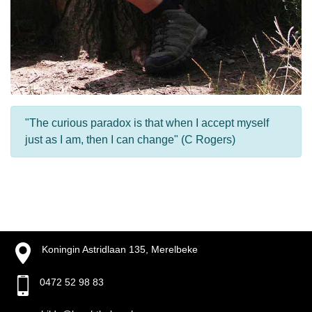
"The curious paradox is that when I accept myself
just as I am, then I can change" (C Rogers)
Koningin Astridlaan 135, Merelbeke
0472 52 98 83