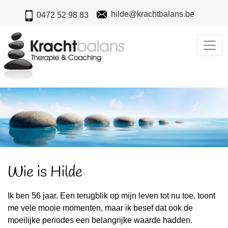
hilde@krachtbalans.be
0472 52 98 83
Home
Wie
ben
ik
Individuele
begeleiding
Begeleiding
volwassenen
Begeleiding
Wie is Hilde
jongeren
Relatiebegeleiding
Ik ben 56 jaar. Een terugblik op mijn leven tot nu toe, toont
Opvoedingsondersteuning
me vele mooie momenten, maar ik besef dat ook de
Stress
moeilijke periodes een belangrijke waarde hadden.