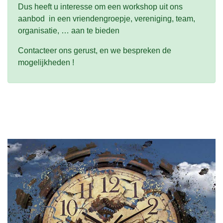
Stresscoaching
Dus heeft u interesse om een workshop uit ons
EFT
aanbod in een vriendengroepje, vereniging, team,
Mindfulness
organisatie, … aan te bieden
Tarieven
Contacteer ons gerust, en we bespreken de
Workshops
mogelijkheden !
Aanbod
Data
en
prijs
Contact