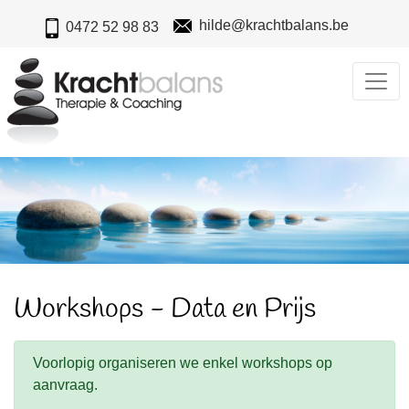
hilde@krachtbalans.be
0472 52 98 83
Home
Wie
ben
ik
Individuele
begeleiding
Begeleiding
volwassenen
Begeleiding
Workshops - Data en Prijs
jongeren
Relatiebegeleiding
Opvoedingsondersteuning
Voorlopig organiseren we enkel workshops op
aanvraag.
Stress